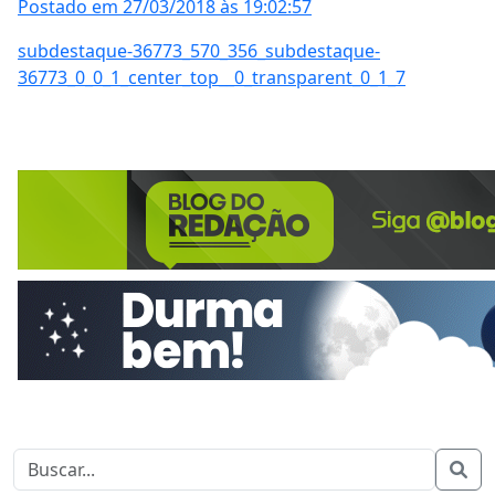
Postado em 27/03/2018 às 19:02:57
subdestaque-36773_570_356_subdestaque-
36773_0_0_1_center_top__0_transparent_0_1_7