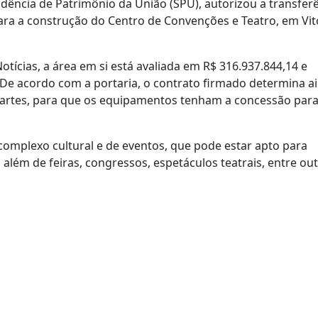
dência de Patrimônio da União (SPU), autorizou a transfer
ara a construção do Centro de Convenções e Teatro, em Vit
ícias, a área em si está avaliada em R$ 316.937.844,14 e
De acordo com a portaria, o contrato firmado determina a
s partes, para que os equipamentos tenham a concessão par
mplexo cultural e de eventos, que pode estar apto para
 além de feiras, congressos, espetáculos teatrais, entre ou