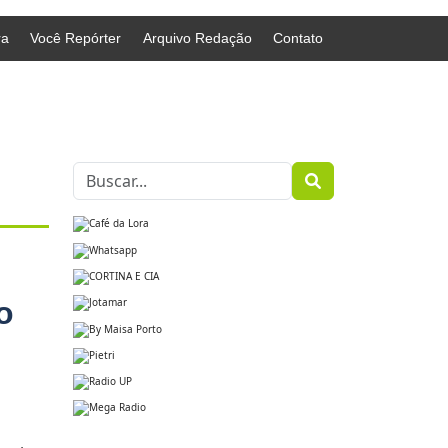
ra
Você Repórter
Arquivo Redação
Contato
o