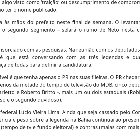
 é algo visto como ‘traição’ ou descumprimento de comprom
o ter o nome publicado.
às mãos do prefeito neste final de semana. O levant
 – o segundo segmento – selará o rumo de Neto nesta c
onsorciado com as pesquisas. Na reunião com os deputados
 é que está conversando com as três legendas e qu
ça de todas para definir a candidatura.
vel é que tenha apenas o PR nas suas fileiras. O PR chega
enos da metade do tempo de televisão do MDB, cinco dep
rletto e Roberto Britto -, mais um ou dois estaduais (Rob
aso e o segundo duvidoso).
deral Lúcio Vieira Lima. Ainda que seja cassado pelo Co
ência e peso sobre a legenda na Bahia continuarão presen
(tempo de tv e fundo eleitoral) e contras (malas com mais