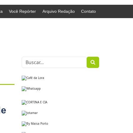
ra
Você Repórter
Arquivo Redação
Contato
de