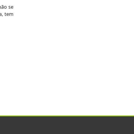
não se
a, tem