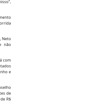
isso”,
amento
orrida
, Neto
e não
rá com
utados
inho e
nselho
tes de
 de R$