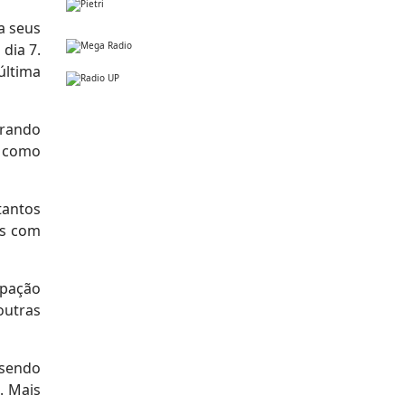
a seus
dia 7.
última
trando
, como
tantos
as com
upação
outras
 sendo
. Mais