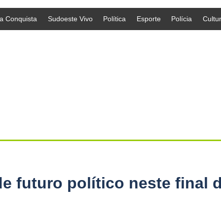
da Conquista
Sudoeste Vivo
Política
Esporte
Polícia
Cultu
 futuro político neste final 