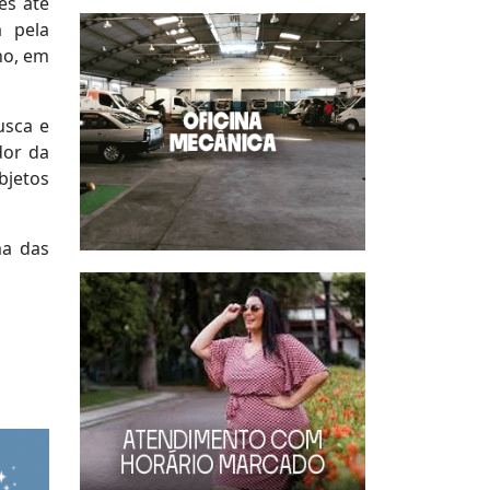
es até
a pela
no, em
usca e
dor da
bjetos
ma das