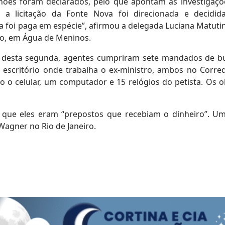
hões foram declarados, pelo que apontam as investigaçõ
a licitação da Fonte Nova foi direcionada e decidid
a foi paga em espécie”, afirmou a delegada Luciana Matuti
ão, em Água de Meninos.
o desta segunda, agentes cumpriram sete mandados de b
 escritório onde trabalha o ex-ministro, ambos no Corre
ão o celular, um computador e 15 relógios do petista. Os o
e que eles eram “prepostos que recebiam o dinheiro”. U
Wagner no Rio de Janeiro.