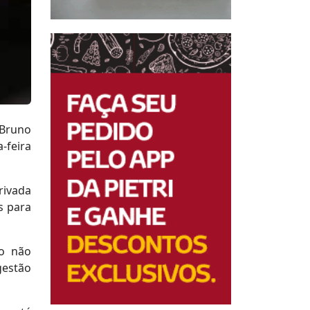
 Bruno
-feira
rivada
s para
o não
gestão