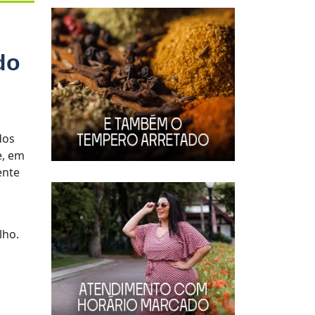
do
dos
e, em
ente
lho.