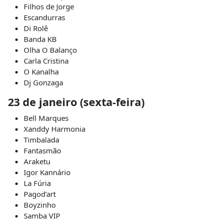
Filhos de Jorge
Escandurras
Di Rolê
Banda KB
Olha O Balanço
Carla Cristina
O Kanalha
Dj Gonzaga
23 de janeiro (sexta-feira)
Bell Marques
Xanddy Harmonia
Timbalada
Fantasmão
Araketu
Igor Kannário
La Fúria
Pagod’art
Boyzinho
Samba VIP