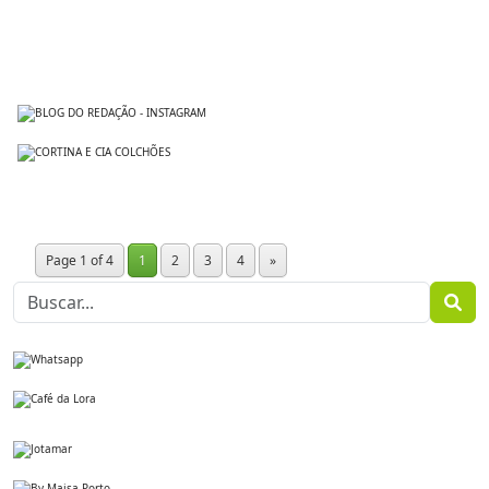
Page 1 of 4
1
2
3
4
»