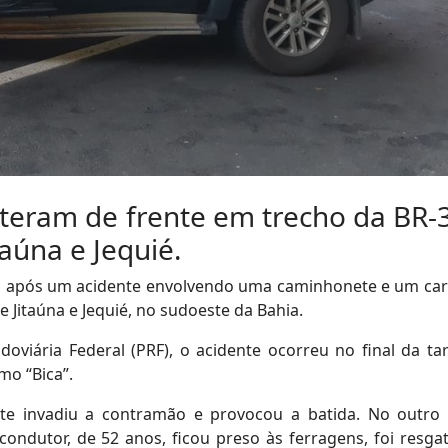
teram de frente em trecho da BR-
taúna e Jequié.
s após um acidente envolvendo uma caminhonete e um ca
 Jitaúna e Jequié, no sudoeste da Bahia.
oviária Federal (PRF), o acidente ocorreu no final da ta
mo “Bica”.
 invadiu a contramão e provocou a batida. No outro 
ondutor, de 52 anos, ficou preso às ferragens, foi resga