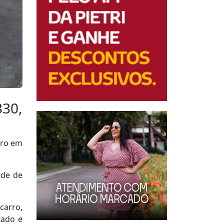
330,
rro em
rde de
carro,
tado e