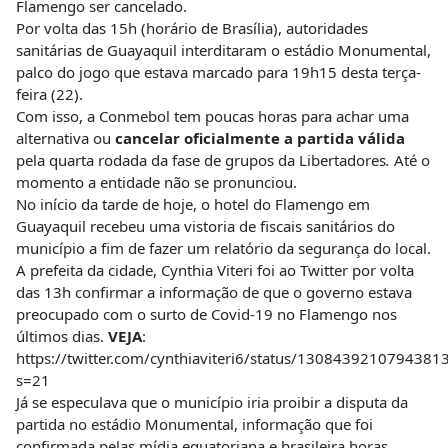
Flamengo ser cancelado.
Por volta das 15h (horário de Brasília), autoridades
sanitárias de Guayaquil interditaram o estádio Monumental,
palco do jogo que estava marcado para 19h15 desta terça-
feira (22).
Com isso, a Conmebol tem poucas horas para achar uma
alternativa ou
cancelar oficialmente a partida válida
pela quarta rodada da fase de grupos da Libertadores
.
Até o
momento a entidade não se pronunciou.
No início da tarde de hoje, o hotel do Flamengo em
Guayaquil recebeu uma vistoria de fiscais sanitários do
município a fim de fazer um relatório da segurança do local.
A prefeita da cidade, Cynthia Viteri foi ao Twitter por volta
das 13h confirmar a informação de que o governo estava
preocupado com o surto de Covid-19 no Flamengo nos
últimos dias.
VEJA
:
https://twitter.com/cynthiaviteri6/status/1308439210794381
s=21
Já se especulava que o município iria proibir a disputa da
partida no estádio Monumental, informação que foi
confirmada pelas mídia equatoriana e brasileira horas