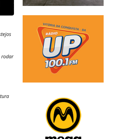
tejos
e rodar
tura