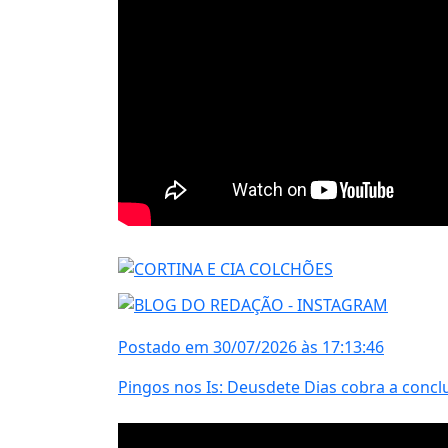
Postado em 30/07/2026 às 17:13:46
Pingos nos Is: Deusdete Dias cobra a con