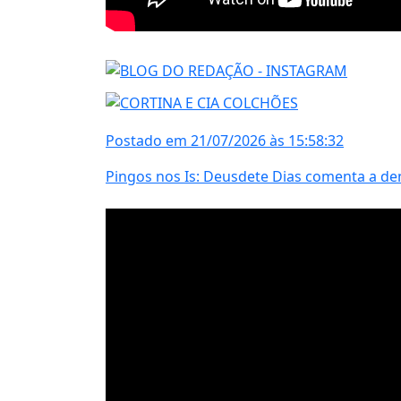
Postado em 21/07/2026 às 15:58:32
Pingos nos Is: Deusdete Dias comenta a denú