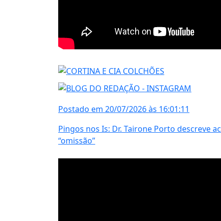
Postado em 20/07/2026 às 16:01:11
Pingos nos Is: Dr. Tairone Porto descreve a
“omissão”