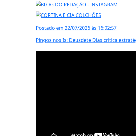
Postado em 22/07/2026 às 16:02:57
Pingos nos Is: Deusdete Dias critica estraté