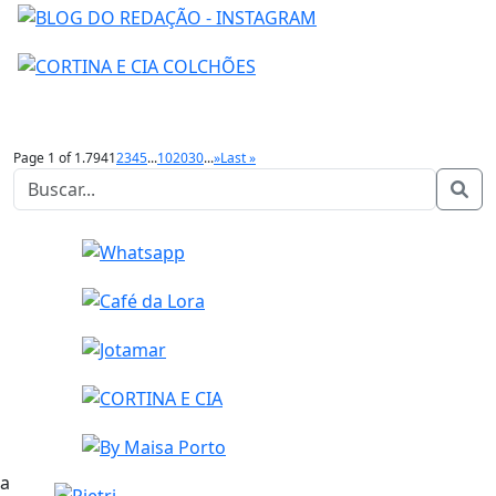
Page 1 of 1.794
1
2
3
4
5
...
10
20
30
...
»
Last »
a