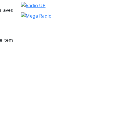
m aves
de tem