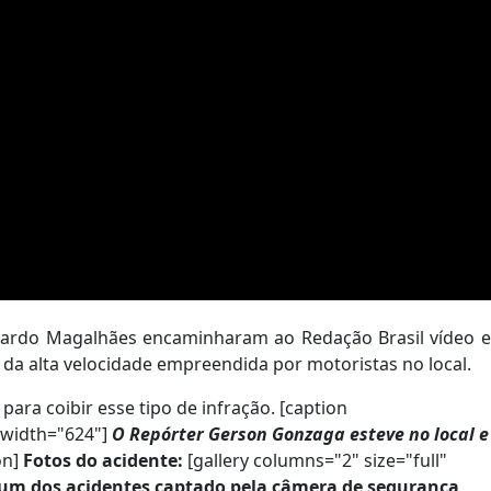
uardo Magalhães encaminharam ao Redação Brasil vídeo e
 da alta velocidade empreendida por motoristas no local.
para coibir esse tipo de infração. [caption
 width="624"]
O Repórter Gerson Gonzaga esteve no local e
on]
Fotos do acidente:
[gallery columns="2" size="full"
um dos acidentes captado pela câmera de segurança