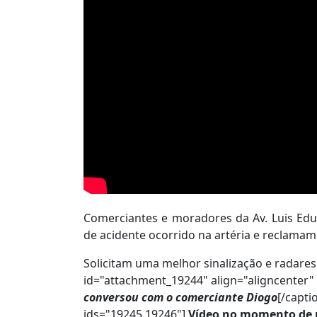
Comerciantes e moradores da Av. Luis Ed
de acidente ocorrido na artéria e reclamam
Solicitam uma melhor sinalização e radares 
id="attachment_19244" align="aligncenter"
conversou com o comerciante Diogo
[/capti
ids="19245,19246"]
Vídeo no momento de 