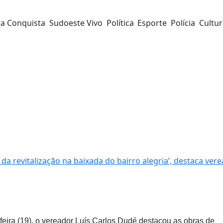
da Conquista
Sudoeste Vivo
Política
Esporte
Polícia
Cultu
o da revitalização na baixada do bairro alegria’, destaca ver
feira (19), o vereador Luís Carlos Dudé destacou as obras de