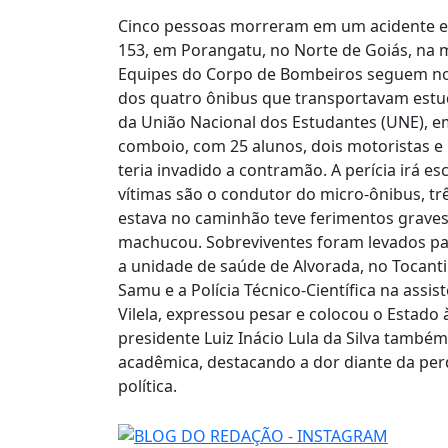
Cinco pessoas morreram em um acidente e
153, em Porangatu, no Norte de Goiás, na m
Equipes do Corpo de Bombeiros seguem no l
dos quatro ônibus que transportavam estu
da União Nacional dos Estudantes (UNE), em
comboio, com 25 alunos, dois motoristas e 
teria invadido a contramão. A perícia irá es
vítimas são o condutor do micro-ônibus, tr
estava no caminhão teve ferimentos grave
machucou. Sobreviventes foram levados par
a unidade de saúde de Alvorada, no Tocanti
Samu e a Polícia Técnico-Científica na assis
Vilela, expressou pesar e colocou o Estado
presidente Luiz Inácio Lula da Silva també
acadêmica, destacando a dor diante da per
política.