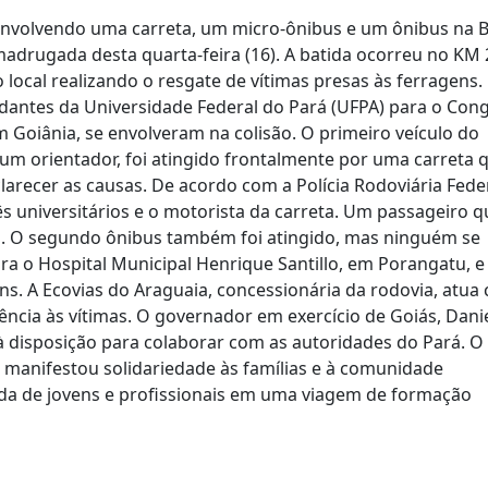
nvolvendo uma carreta, um micro-ônibus e um ônibus na B
adrugada desta quarta-feira (16). A batida ocorreu no KM 
ocal realizando o resgate de vítimas presas às ferragens.
dantes da Universidade Federal do Pará (UFPA) para o Con
 Goiânia, se envolveram na colisão. O primeiro veículo do
um orientador, foi atingido frontalmente por uma carreta 
clarecer as causas. De acordo com a Polícia Rodoviária Feder
ês universitários e o motorista da carreta. Um passageiro q
s. O segundo ônibus também foi atingido, mas ninguém se
a o Hospital Municipal Henrique Santillo, em Porangatu, e
ns. A Ecovias do Araguaia, concessionária da rodovia, atua
tência às vítimas. O governador em exercício de Goiás, Dani
 à disposição para colaborar com as autoridades do Pará. O
m manifestou solidariedade às famílias e à comunidade
da de jovens e profissionais em uma viagem de formação