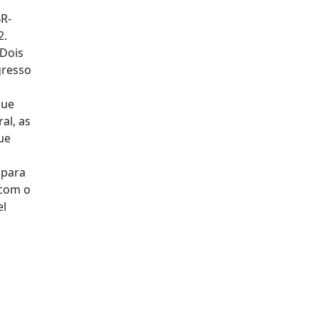
R-
2.
 Dois
gresso
que
al, as
ue
 para
 com o
el