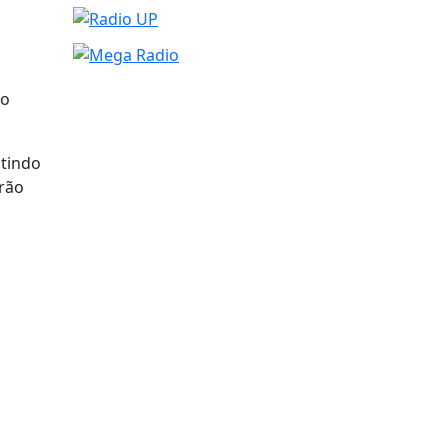
go
itindo
erão