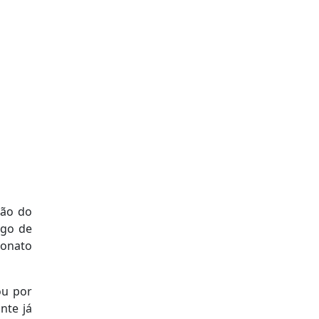
ião do
rgo de
eonato
ou por
nte já