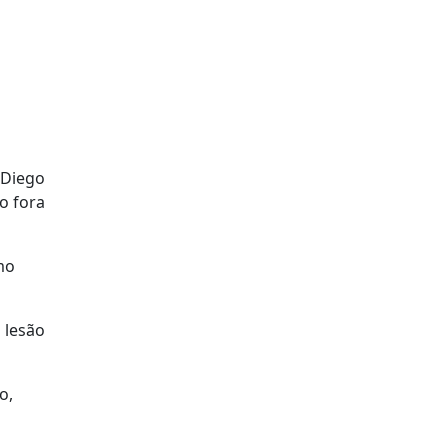
 Diego
ão fora
mo
 lesão
o,