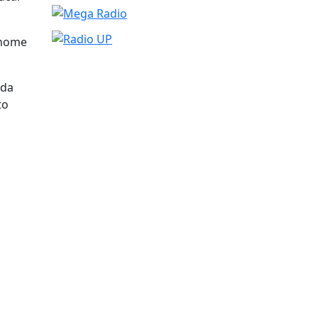
 nome
ada
to