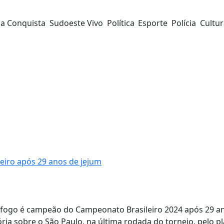
da Conquista
Sudoeste Vivo
Política
Esporte
Polícia
Cultu
iro após 29 anos de jejum
otafogo é campeão do Campeonato Brasileiro 2024 após 29 a
ria sobre o São Paulo, na última rodada do torneio, pelo p