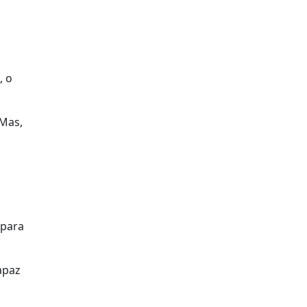
, o
 Mas,
 para
apaz