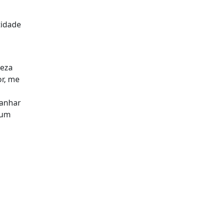
tidade
teza
or, me
ganhar
 um