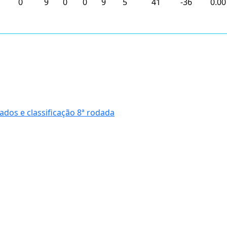
0
9
0
0
9
5
41
-36
0.00
os e classificação 8ª rodada