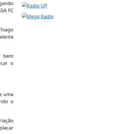
ogando
SSA FC
Thiago
elente
er bem
ocar o
ós uma
ando o
riação
placar