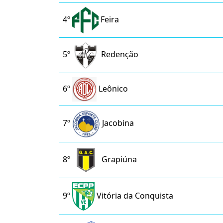
4º
Feira
5º
Redenção
6º
Leônico
7º
Jacobina
8º
Grapiúna
9º
Vitória da Conquista