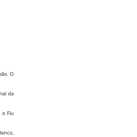
não. O
nal da
 o Flu
lenco,