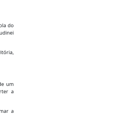
ola do
udinei
tória,
 de um
rter a
rmar a