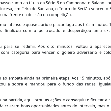
passo rumo ao título da Série B do Campeonato Baiano. J
Princesa, em Feira de Santana, o Touro do Sertão venceu o 
aiu na frente na decisão da competição.
mo intenso e quase abriu o placar logo aos três minutos. 
as finalizou com o pé trocado e desperdiçou uma exc
 para se redimir. Aos oito minutos, voltou a aparec
 com categoria para vencer o goleiro adversário e col
 ao empate ainda na primeira etapa. Aos 15 minutos, ap
itou a sobra e mandou para o fundo das redes, igual
 na partida, equilibrou as ações e conseguiu dificultar a c
da criaram boas oportunidades antes do intervalo, mas o 