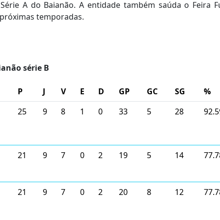
 Série A do Baianão. A entidade também saúda o Feira F
 próximas temporadas.
ianão série B
P
J
V
E
D
GP
GC
SG
%
25
9
8
1
0
33
5
28
92.5
21
9
7
0
2
19
5
14
77.7
21
9
7
0
2
20
8
12
77.7