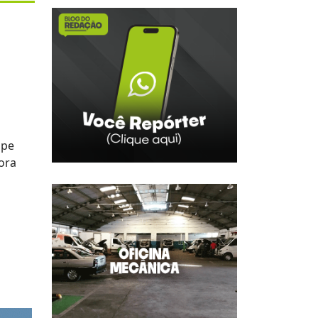
ipe
ora