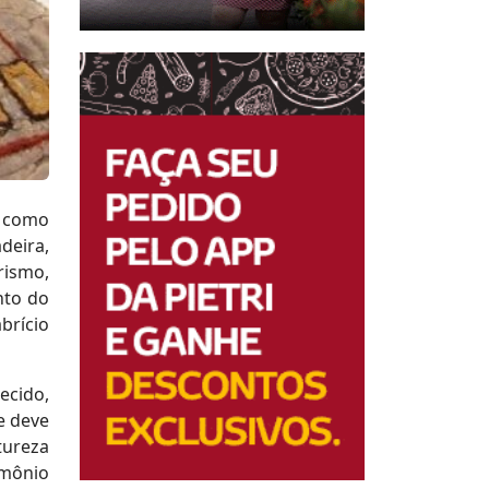
i como
deira,
rismo,
nto do
brício
ecido,
e deve
tureza
imônio