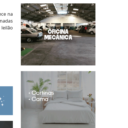
ece na
onadas
leilão