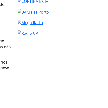
 de
ade
as não
rios,
 deve