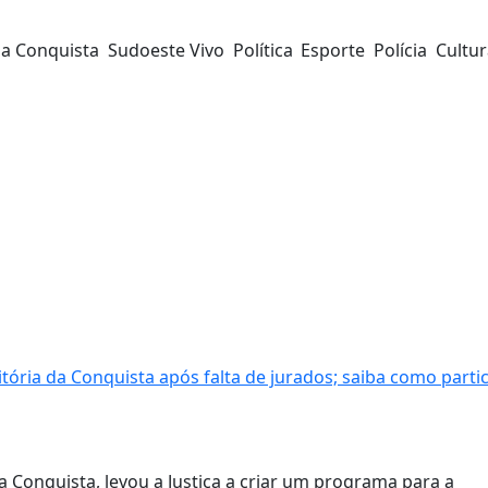
da Conquista
Sudoeste Vivo
Política
Esporte
Polícia
Cultu
tória da Conquista após falta de jurados; saiba como parti
da Conquista, levou a Justiça a criar um programa para a