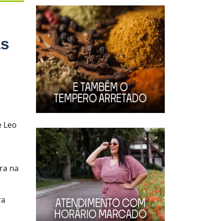
as
e Leo
ra na
ra