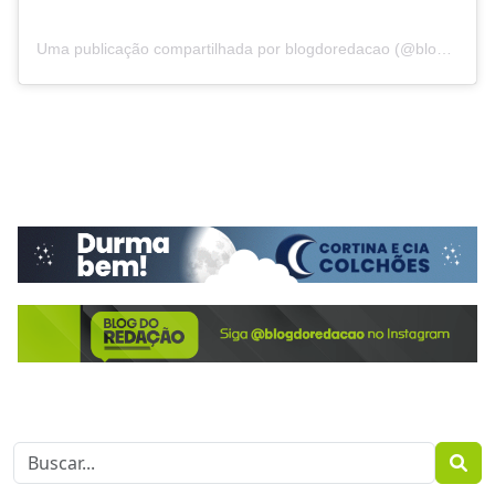
Uma publicação compartilhada por blogdoredacao (@blogdoredacao)