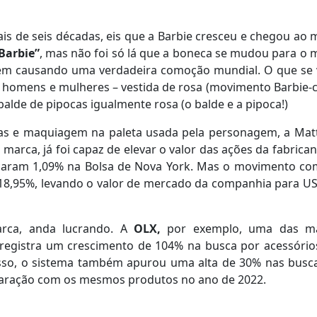
is de seis décadas, eis que a Barbie cresceu e chegou ao
Barbie”
, mas não foi só lá que a boneca se mudou para o
– vem causando uma verdadeira comoção mundial. O que se 
 – homens e mulheres – vestida de rosa (movimento Barbie-c
balde de pipocas igualmente rosa (o balde e a pipoca!)
pas e maquiagem na paleta usada pela personagem, a Matt
marca, já foi capaz de elevar o valor das ações da fabrican
vançaram 1,09% na Bolsa de Nova York. Mas o movimento c
 18,95%, levando o valor de mercado da companhia para US
rca, anda lucrando. A
OLX,
por exemplo, uma das ma
 registra um crescimento de 104% na busca por acessório
sso, o sistema também apurou uma alta de 30% nas busc
paração com os mesmos produtos no ano de 2022.