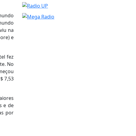
 mundo
 mundo
viu na
ore) e
el fez
te. No
omeçou
$ 7,53
iores
s e de
as por