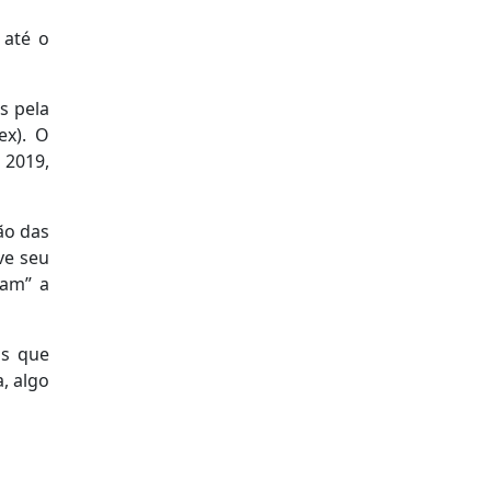
 até o
s pela
ex). O
 2019,
ão das
ve seu
iam” a
ós que
, algo