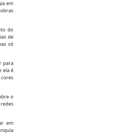
gia em
obras
nto do
ias de
mas só
r para
 ela é
 cores
obre o
 redes
ar em
anquia