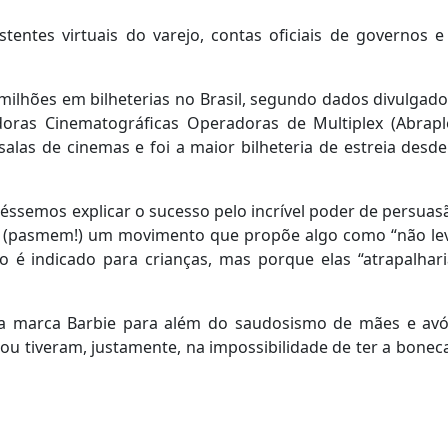
stentes virtuais do varejo, contas oficiais de governos e
 milhões em bilheterias no Brasil, segundo dados divulgado
doras Cinematográficas Operadoras de Multiplex (Abrapl
 salas de cinemas e foi a maior bilheteria de estreia desde
udéssemos explicar o sucesso pelo incrível poder de persuas
até (pasmem!) um movimento que propõe algo como “não le
ão é indicado para crianças, mas porque elas “atrapalhar
a marca Barbie para além do saudosismo de mães e av
u tiveram, justamente, na impossibilidade de ter a boneca