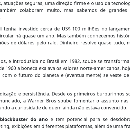
, atuações seguras, uma direção firme e o uso da tecnolo
 também colaboram muito, mas sabemos de grandes 
.
l
tenha investido cerca de US$ 100 milhões no lançame
circular há quase um ano. Mas também conhecemos histór
es de dólares pelo ralo. Dinheiro resolve quase tudo, 
os, e introduzida no Brasil em 1982, soube se transforma
e 1960 a boneca exalava os valores norte-americanos, hoje
 com o futuro do planeta e (eventualmente) se veste de
dicação e persistência. Desde os primeiros burburinhos s
 anunciado, a Warner Bros soube fomentar o assunto nas
çando a curiosidade de quem ainda não estava convencido.
a
blockbuster do ano
e tem potencial para se desdobr
ting, exibições em diferentes plataformas, além de uma fr