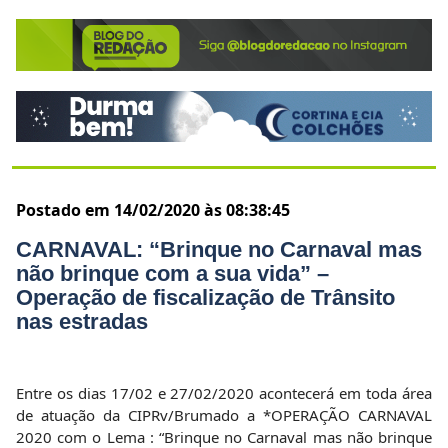
nas estradas
Entre os dias 17/02 e 27/02/2020 acontecerá em toda área
de atuação da CIPRv/Brumado a *OPERAÇÃO CARNAVAL
2020 com o Lema : “Brinque no Carnaval mas não brinque
com a sua vida” . Durante 10 (dez dias) todos os Policiais
Militares da Companhia estarão mobilizados nos Postos e
nas Rodovias com objetivo de reduzir os acidentes no
trânsito através de ações de fiscalização e prevenção.
Durante a Operação serão priorizadas as ações de combate
as infrações que podem causar ou potencializar os
acidentes de trânsito. Além do aumento do fluxo de
veículos, o período carnavalesco é marcado pelo uso
abusivo de bebida alcoólica por parte dos condutores que
trafegam nas estradas. Dessa forma, a Polícia Rodoviária
Estadual vai fiscalizar ainda o uso do cinto de segurança, da
cadeirinha infantil, do capacete para motociclistas, o
excesso de velocidade, as ultrapassagens proibidas, os
documentos de porte obrigatório, tanto do veículo quanto