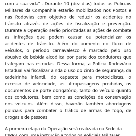
dos condutores, bem como as condições de conservação
dos veículos. Além disso, haverão também abordagens
policiais para combater o tráfico de armas de fogo, de
drogas e de pessoas.
A primeira etapa da Operação será realizada na Sede da
CIPRv, com uma instrução a todos os Policiais Militares
sobre a Legislação de trânsito vigente, Operação de
fiscalização de Trânsito e Técnicas de abordagem.
“É importante que todo motorista que for pegar a estrada
nesse período momesco, primeiramente faça um
planejamento prévio da viagem, prepare uma revisão
completa e total do seu veículo, checando os níveis de água,
óleo e as condições dos pneus; E ao dirigir, mantenha
redobrada a atenção na rodovia, não exceda a velocidade,
não se distraia enquanto estiver ao volante, que todos os
ocupantes estejam com o cinto de segurança e
principalmente não beba se for dirigir” frisou bem o
Coronel PM Vasconcelos, Comandante da CIPRv/Brumado.”