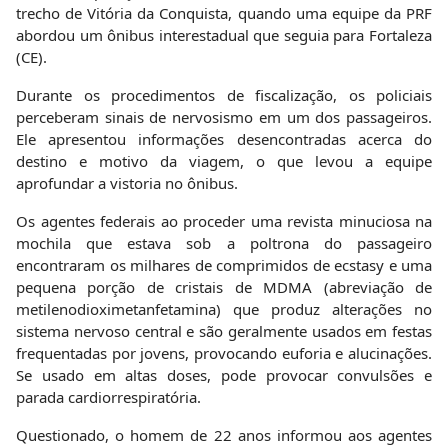
metilenodioximetanfetamina) que produz alterações no
sistema nervoso central e são geralmente usados em festas
frequentadas por jovens, provocando euforia e alucinações.
Se usado em altas doses, pode provocar convulsões e
parada cardiorrespiratória.
Questionado, o homem de 22 anos informou aos agentes
que recebeu os produtos em Florianópolis e que foi
contratado por três mil reais para fazer o transporte dos
entorpecentes até a capital cearense.
Diante dos fatos, foi dada voz de prisão em flagrante e o
infrator que é natural de Mauá (SP) foi apresentado a
autoridade de plantão da Delegacia de Polícia Civil de
Vitória da Conquista (BA). Inicialmente, ele responderá pelo
crime previsto no artigo 33 da Lei 11.343/2006 (Tráfico de
drogas). O crime de tráfico de drogas tem pena prevista de
cinco a 15 anos de prisão.
Para informações, denúncias, comunicação de crimes e
acidentes a PRF dispõe do número de emergência 191. A
ligação é gratuita e atende 24 horas em qualquer parte do