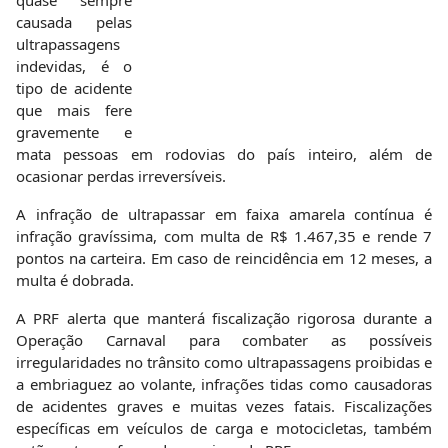
irreversíveis.
A infração de ultrapassar em faixa amarela contínua é
infração gravíssima, com multa de R$ 1.467,35 e rende 7
pontos na carteira. Em caso de reincidência em 12 meses, a
multa é dobrada.
A PRF alerta que manterá fiscalização rigorosa durante a
Operação Carnaval para combater as possíveis
irregularidades no trânsito como ultrapassagens proibidas e
a embriaguez ao volante, infrações tidas como causadoras
de acidentes graves e muitas vezes fatais. Fiscalizações
específicas em veículos de carga e motocicletas, também
estão entre os focos das equipes da PRF.
Qualquer usuário que presenciar situação de risco ou
imprudência nas rodovias federais pode acionar a PRF
através do telefone de emergência 191.
Dicas para uma viagem segura