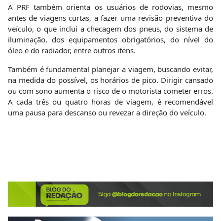
Postado em 21/02/2020 às 22:33:39
POLÍCIA: PRF descobre mochila
‘recheada’ com 4.000 mil comprimidos
de ecstasy
A Polícia Rodoviária Federal (PRF) prendeu, no início da
noite desta sexta-feira (21), em Vitória da Conquista, um