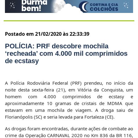
homem com 4.000 comprimidos de ecstasy e
aproximadamente 10 gramas de cristais de MDMA que
estavam em uma mochila de viagem. A droga saiu de
Florianópolis (SC) e seria levada para Fortaleza (CE).
As drogas foram encontradas, durante ações de combate ao
crime da Operação CARNAVAL 2020 no Km 836 da BR 116,
trecho de Vitória da Conquista, quando uma equipe da PRF
abordou um ônibus interestadual que seguia para Fortaleza
(CE).
Durante os procedimentos de fiscalização, os policiais
perceberam sinais de nervosismo em um dos passageiros.
Ele apresentou informações desencontradas acerca do
destino e motivo da viagem, o que levou a equipe
aprofundar a vistoria no ônibus.
Os agentes federais ao proceder uma revista minuciosa na
mochila que estava sob a poltrona do passageiro
encontraram os milhares de comprimidos de ecstasy e uma
pequena porção de cristais de MDMA (abreviação de