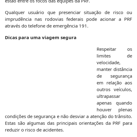
Respeitar os limites de velocidade, manter distância de
segurança em relação aos outros veículos, ultrapassar
apenas quando houver plenas condições de segurança e
não desviar a atenção do trânsito. Estas são algumas das
principais orientações da PRF para reduzir o risco de
acidentes.
A PRF também orienta os usuários de rodovias, mesmo
antes de viagens curtas, a fazer uma revisão preventiva do
veículo, o que inclui a checagem dos pneus, do sistema de
iluminação, dos equipamentos obrigatórios, do nível do
óleo e do radiador, entre outros itens.
Também é fundamental planejar a viagem, buscando evitar,
na medida do possível, os horários de pico. Dirigir cansado
ou com sono aumenta o risco de o motorista cometer erros.
A cada três ou quatro horas de viagem, é recomendável
uma pausa para descanso ou revezar a direção do veículo.