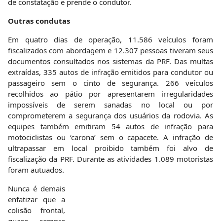
de constatação e prende o condutor.
Outras condutas
Em quatro dias de operação, 11.586 veículos foram
fiscalizados com abordagem e 12.307 pessoas tiveram seus
documentos consultados nos sistemas da PRF. Das multas
extraídas, 335 autos de infração emitidos para condutor ou
passageiro sem o cinto de segurança. 266 veículos
recolhidos ao pátio por apresentarem irregularidades
impossíveis de serem sanadas no local ou por
comprometerem a segurança dos usuários da rodovia. As
equipes também emitiram 54 autos de infração para
motociclistas ou ‘carona’ sem o capacete. A infração de
ultrapassar em local proibido também foi alvo de
fiscalização da PRF. Durante as atividades 1.089 motoristas
foram autuados.
Nunca é demais enfatizar que a colisão frontal, quase
sempre causada pelas ultrapassagens indevidas, é o tipo de
acidente que mais fere gravemente e mata pessoas em
rodovias do país inteiro, além de ocasionar perdas