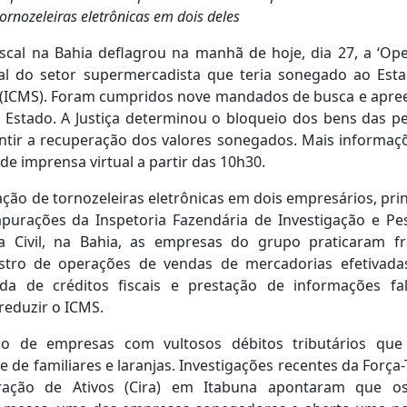
ornozeleiras eletrônicas em dois deles
scal na Bahia deflagrou na manhã de hoje, dia 27, a ‘Op
ial do setor supermercadista que teria sonegado ao Est
 (ICMS). Foram cumpridos nove mandados de busca e apre
o Estado. A Justiça determinou o bloqueio dos bens das p
arantir a recuperação dos valores sonegados. Mais informaç
de imprensa virtual a partir das 10h30.
ação de tornozeleiras eletrônicas em dois empresários, prin
purações da Inspetoria Fazendária de Investigação e Pe
cia Civil, na Bahia, as empresas do grupo praticaram f
istro de operações de vendas de mercadorias efetivad
vida de créditos fiscais e prestação de informações fa
reduzir o ICMS.
o de empresas com vultosos débitos tributários que
 de familiares e laranjas. Investigações recentes da Força-
eração de Ativos (Cira) em Itabuna apontaram que o