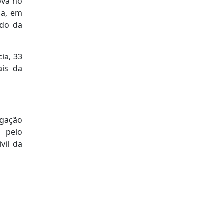
ova no
sa, em
ado da
ia, 33
ais da
egação
e pelo
vil da