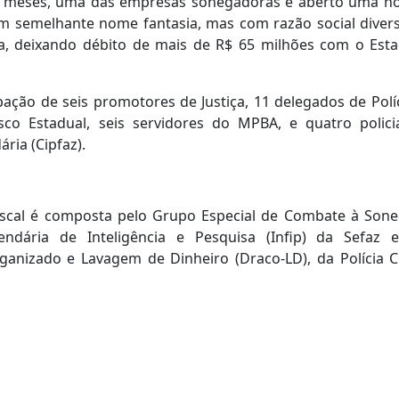
os meses, uma das empresas sonegadoras e aberto uma n
 semelhante nome fantasia, mas com razão social diver
ta, deixando débito de mais de R$ 65 milhões com o Est
ação de seis promotores de Justiça, 11 delegados de Políc
isco Estadual, seis servidores do MPBA, e quatro polici
ria (Cipfaz).
iscal é composta pelo Grupo Especial de Combate à Son
endária de Inteligência e Pesquisa (Infip) da Sefaz 
nizado e Lavagem de Dinheiro (Draco-LD), da Polícia Ci