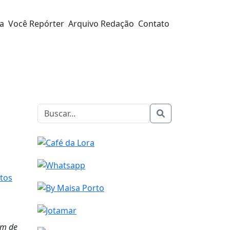
ra
Você Repórter
Arquivo Redação
Contato
tos
em de