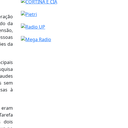
eração
ado da
ensão,
essoas
ões da
cipais
squisa
raudes
as sem
lsas à
 eram
Tarefa
s dois