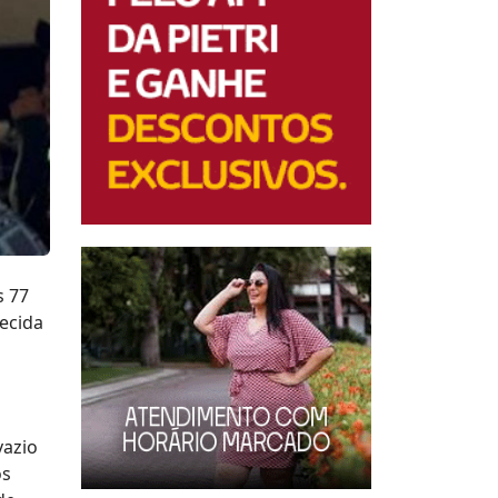
s 77
ecida
vazio
os