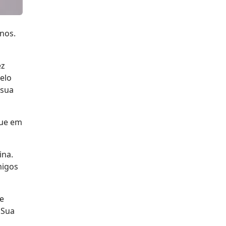
anos.
ez
elo
 sua
que em
ina.
migos
e
 Sua