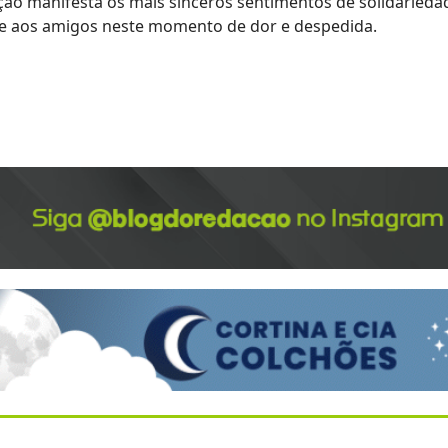
ação manifesta os mais sinceros sentimentos de solidarieda
s e aos amigos neste momento de dor e despedida.