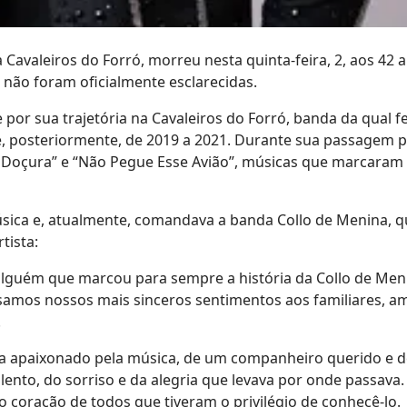
 Cavaleiros do Forró, morreu nesta quinta-feira, 2, aos 42 
 não foram oficialmente esclarecidas.
por sua trajetória na Cavaleiros do Forró, banda da qual f
e, posteriormente, de 2019 a 2021. Durante sua passagem p
 Doçura” e “Não Pegue Esse Avião”, músicas que marcaram
úsica e, atualmente, comandava a banda Collo de Menina, 
tista:
lguém que marcou para sempre a história da Collo de Men
samos nossos mais sinceros sentimentos aos familiares, a
.
a apaixonado pela música, de um companheiro querido e d
ento, do sorriso e da alegria que levava por onde passava.
no coração de todos que tiveram o privilégio de conhecê-lo.