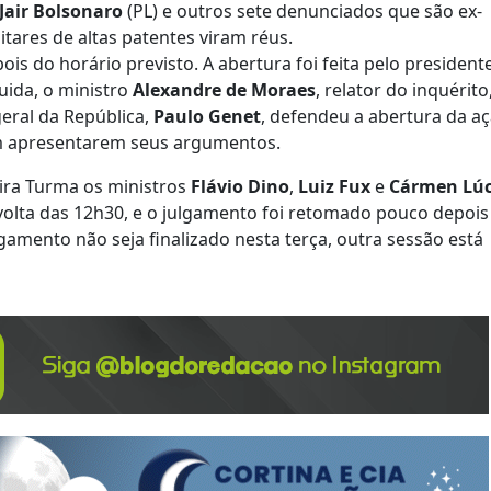
Jair Bolsonaro
(PL) e outros sete denunciados que são ex-
itares de altas patentes viram réus.
ois do horário previsto. A abertura foi feita pelo president
guida, o ministro
Alexandre de Moraes
, relator do inquérito
geral da República,
Paulo Genet
, defendeu a abertura da a
m apresentarem seus argumentos.
ira Turma os ministros
Flávio Dino
,
Luiz
Fux
e
Cármen Lúc
volta das 12h30, e o julgamento foi retomado pouco depois
gamento não seja finalizado nesta terça, outra sessão está