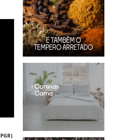
(PGR)
.