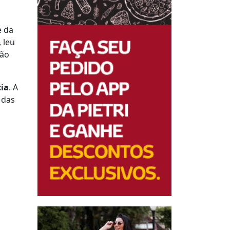
e da
, leu
ção
ia
. A
 das