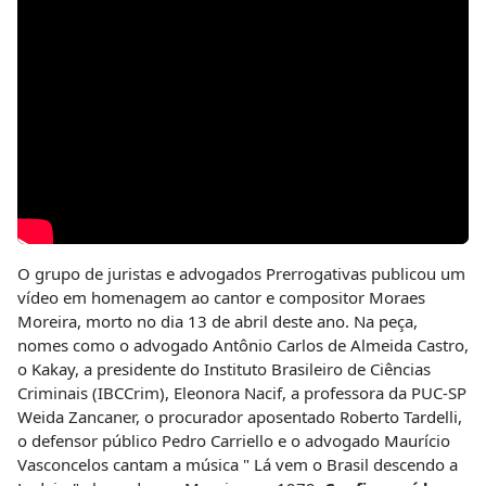
O grupo de juristas e advogados Prerrogativas publicou um
vídeo em homenagem ao cantor e compositor Moraes
Moreira, morto no dia 13 de abril deste ano. Na peça,
nomes como o advogado Antônio Carlos de Almeida Castro,
o Kakay, a presidente do Instituto Brasileiro de Ciências
Criminais (IBCCrim), Eleonora Nacif, a professora da PUC-SP
Weida Zancaner, o procurador aposentado Roberto Tardelli,
o defensor público Pedro Carriello e o advogado Maurício
Vasconcelos cantam a música " Lá vem o Brasil descendo a