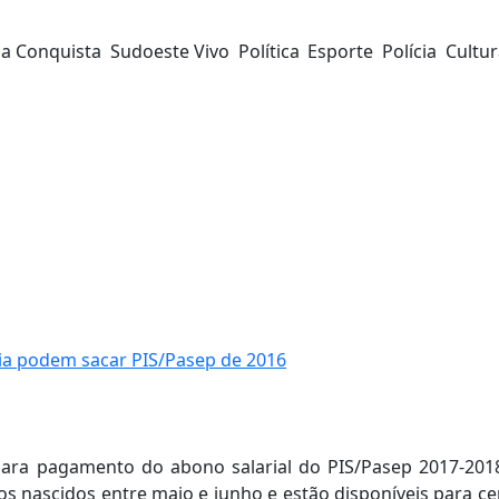
da Conquista
Sudoeste Vivo
Política
Esporte
Polícia
Cultu
ia podem sacar PIS/Pasep de 2016
para pagamento do abono salarial do PIS/Pasep 2017-201
os nascidos entre maio e junho e estão disponíveis para ce