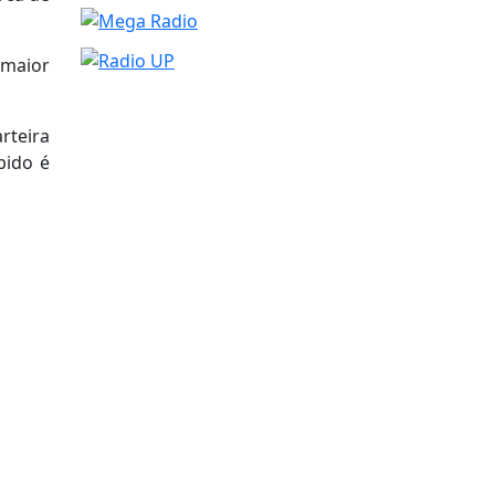
 maior
rteira
bido é