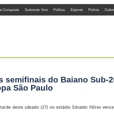
da Conquista
Sudoeste Vivo
Política
Esporte
Polícia
Cultu
as semifinais do Baiano Sub-2
opa São Paulo
 tarde deste sábado (27) no estádio Edvaldo Flôres venc