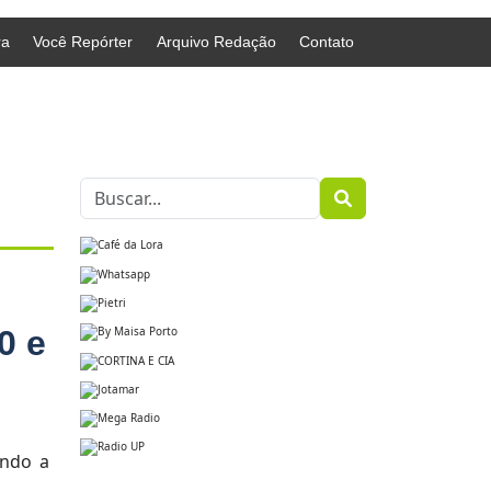
ra
Você Repórter
Arquivo Redação
Contato
0 e
endo a