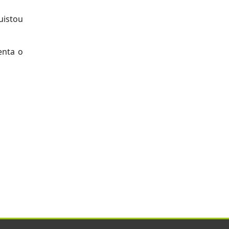
uistou
enta o