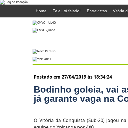
Home
Falei, tá falado!
Entrevistas
Vitória 
Postado em 27/04/2019 às 18:34:24
Bodinho goleia, vai 
já garante vaga na C
O Vitória da Conquista (Sub-20) jogou na
equipe do Ypiranga por 4X0.