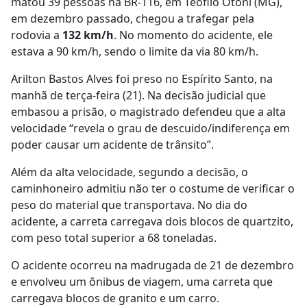
matou 39 pessoas na BR-116, em Teófilo Otoni (MG),
em dezembro passado,
chegou a trafegar pela
rodovia a
132 km/h
. No momento do acidente, ele
estava a 90 km/h, sendo o limite da via 80 km/h.
Arilton Bastos Alves foi preso no Espírito Santo, na
manhã de terça-feira (21). Na decisão judicial que
embasou a prisão,
o magistrado defendeu que a alta
velocidade “revela o grau de descuido/indiferença em
poder causar um acidente de trânsito”
.
Além da alta velocidade, segundo a decisão, o
caminhoneiro admitiu não ter o costume de verificar o
peso do material que transportava. No dia do
acidente, a
carreta carregava dois blocos de quartzito,
com peso total superior a 68 toneladas
.
O acidente ocorreu na madrugada de 21 de dezembro
e envolveu um ônibus de viagem, uma carreta que
carregava blocos de granito e um carro.