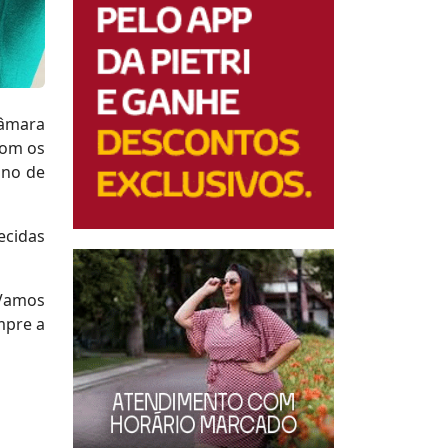
Câmara
com os
ano de
ecidas
“Vamos
mpre a