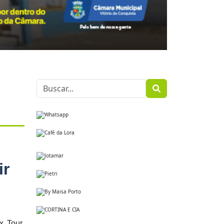
ir
x Tour