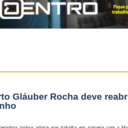
o Gláuber Rocha deve reabr
unho
 operadora rastour advice que trabalha em parceria com a Ma