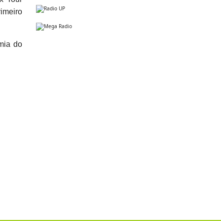
rimeiro
mia do