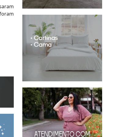
ssaram
 foram