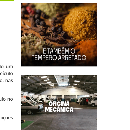
ndo um
eículo
o, nas
ulo no
nições