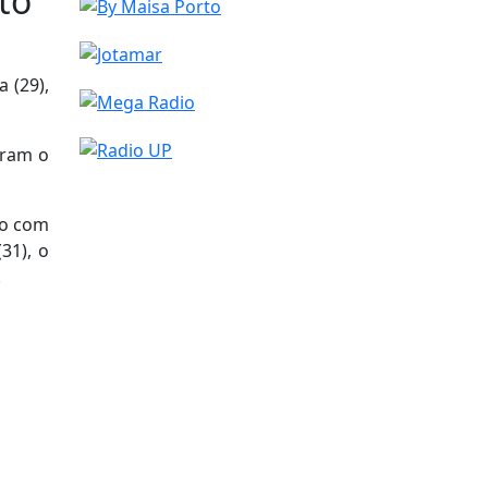
to
 (29),
eram o
do com
31), o
.