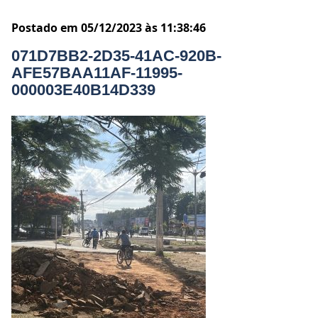
Postado em 05/12/2023 às 11:38:46
071D7BB2-2D35-41AC-920B-
AFE57BAA11AF-11995-
000003E40B14D339