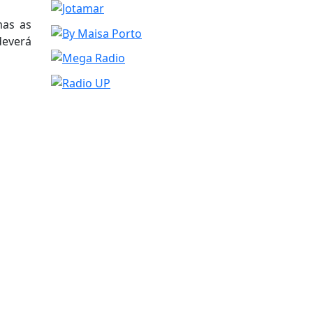
mas as
deverá