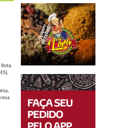
a Rota
ES),
hia,
presa