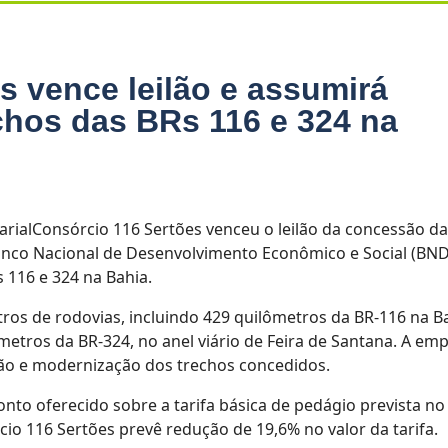
s vence leilão e assumirá
chos das BRs 116 e 324 na
sarialConsórcio 116 Sertões venceu o leilão da concessão d
Banco Nacional de Desenvolvimento Econômico e Social (BND
 116 e 324 na Bahia.
os de rodovias, incluindo 429 quilômetros da BR-116 na Ba
etros da BR-324, no anel viário de Feira de Santana. A em
ão e modernização dos trechos concedidos.
to oferecido sobre a tarifa básica de pedágio prevista no
cio 116 Sertões prevê redução de 19,6% no valor da tarifa.