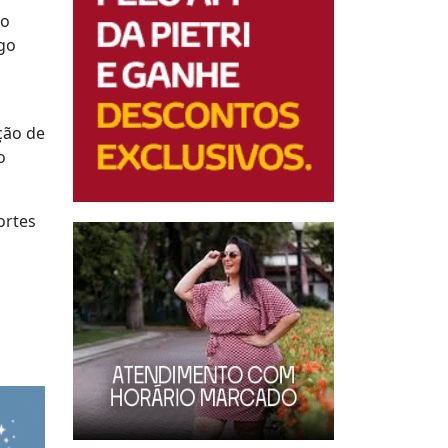
ão
ngo
ção de
o
ortes