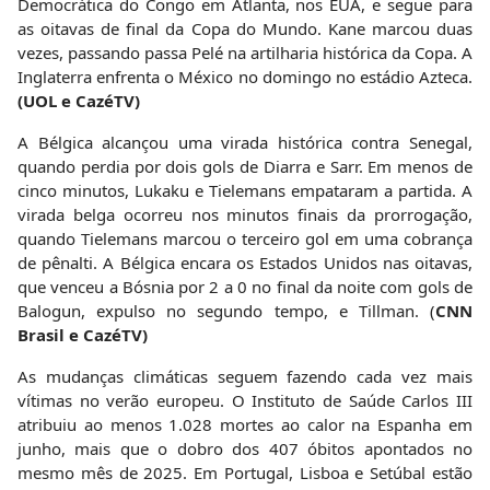
Democrática do Congo em Atlanta, nos EUA, e segue para
as oitavas de final da Copa do Mundo. Kane marcou duas
vezes, passando passa Pelé na artilharia histórica da Copa. A
Inglaterra enfrenta o México no domingo no estádio Azteca.
(UOL e CazéTV)
A Bélgica alcançou uma virada histórica contra Senegal,
quando perdia por dois gols de Diarra e Sarr. Em menos de
cinco minutos, Lukaku e Tielemans empataram a partida. A
virada belga ocorreu nos minutos finais da prorrogação,
quando Tielemans marcou o terceiro gol em uma cobrança
de pênalti. A Bélgica encara os Estados Unidos nas oitavas,
que venceu a Bósnia por 2 a 0 no final da noite com gols de
Balogun, expulso no segundo tempo, e Tillman. (
CNN
Brasil e CazéTV)
As mudanças climáticas seguem fazendo cada vez mais
vítimas no verão europeu. O Instituto de Saúde Carlos III
atribuiu ao menos 1.028 mortes ao calor na Espanha em
junho, mais que o dobro dos 407 óbitos apontados no
mesmo mês de 2025. Em Portugal, Lisboa e Setúbal estão