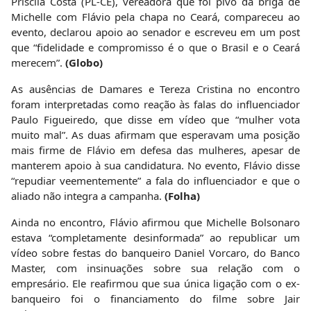
Priscila Costa (PL-CE), vereadora que foi pivô da briga de
Michelle com Flávio pela chapa no Ceará, compareceu ao
evento, declarou apoio ao senador e escreveu em um post
que “fidelidade e compromisso é o que o Brasil e o Ceará
merecem”.
(Globo)
As ausências de Damares e Tereza Cristina no encontro
foram interpretadas como reação às falas do influenciador
Paulo Figueiredo, que disse em vídeo que “mulher vota
muito mal”. As duas afirmam que esperavam uma posição
mais firme de Flávio em defesa das mulheres, apesar de
manterem apoio à sua candidatura. No evento, Flávio disse
“repudiar veementemente” a fala do influenciador e que o
aliado não integra a campanha.
(Folha)
Ainda no encontro, Flávio afirmou que Michelle Bolsonaro
estava “completamente desinformada” ao republicar um
vídeo sobre festas do banqueiro Daniel Vorcaro, do Banco
Master, com insinuações sobre sua relação com o
empresário. Ele reafirmou que sua única ligação com o ex-
banqueiro foi o financiamento do filme sobre Jair