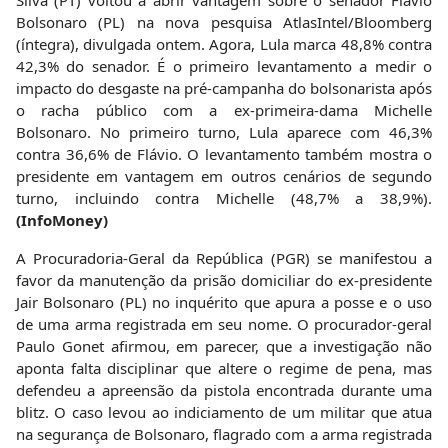
Silva (PT) voltou a abrir vantagem sobre o senador Flávio
Bolsonaro (PL) na nova pesquisa AtlasIntel/Bloomberg
(íntegra), divulgada ontem. Agora, Lula marca 48,8% contra
42,3% do senador. É o primeiro levantamento a medir o
impacto do desgaste na pré-campanha do bolsonarista após
o racha público com a ex-primeira-dama Michelle
Bolsonaro. No primeiro turno, Lula aparece com 46,3%
contra 36,6% de Flávio. O levantamento também mostra o
presidente em vantagem em outros cenários de segundo
turno, incluindo contra Michelle (48,7% a 38,9%).
(InfoMoney)
A Procuradoria-Geral da República (PGR) se manifestou a
favor da manutenção da prisão domiciliar do ex-presidente
Jair Bolsonaro (PL) no inquérito que apura a posse e o uso
de uma arma registrada em seu nome. O procurador-geral
Paulo Gonet afirmou, em parecer, que a investigação não
aponta falta disciplinar que altere o regime de pena, mas
defendeu a apreensão da pistola encontrada durante uma
blitz. O caso levou ao indiciamento de um militar que atua
na segurança de Bolsonaro, flagrado com a arma registrada