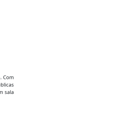
e. Com
blicas
m sala