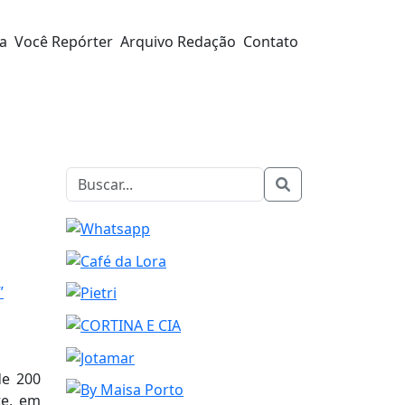
ra
Você Repórter
Arquivo Redação
Contato
”
de 200
te, em