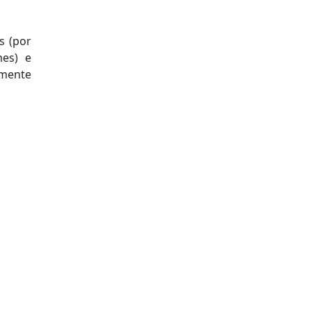
s (por
mes) e
lmente