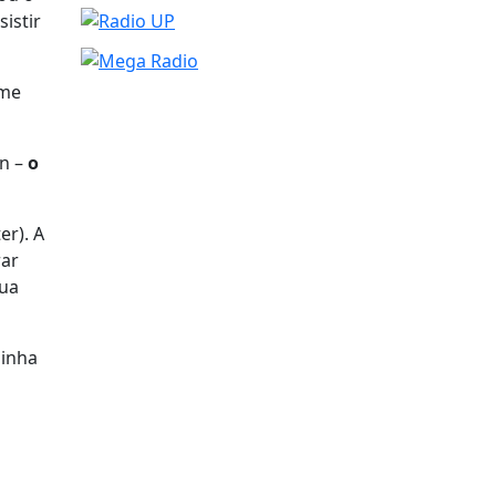
istir
ome
wn –
o
er). A
rar
sua
minha