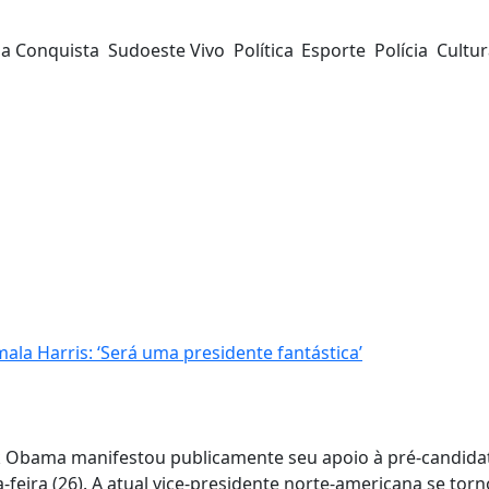
da Conquista
Sudoeste Vivo
Política
Esporte
Polícia
Cultu
la Harris: ‘Será uma presidente fantástica’
k Obama manifestou publicamente seu apoio à pré-candida
-feira (26). A atual vice-presidente norte-americana se tor