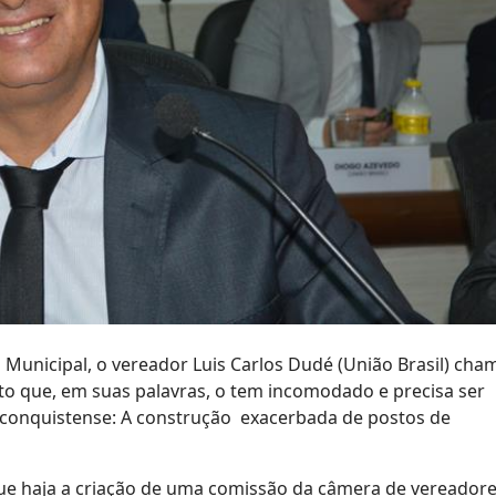
a Municipal, o vereador Luis Carlos Dudé (União Brasil) cha
to que, em suas palavras, o tem incomodado e precisa ser
 conquistense: A construção exacerbada de postos de
e haja a criação de uma comissão da câmera de vereador