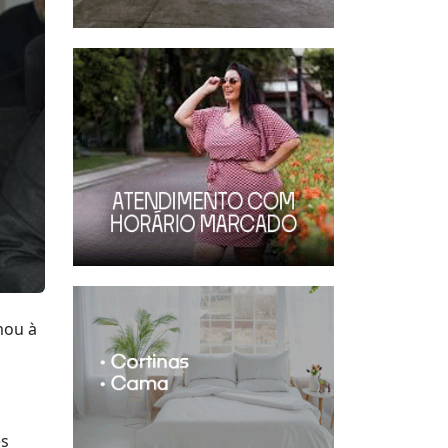
mou à
es