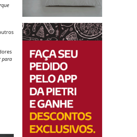
rque
outros
adores
r para