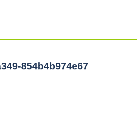
a349-854b4b974e67