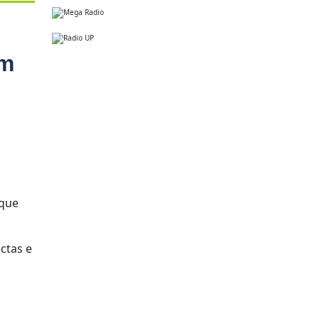
em
 que
ctas e