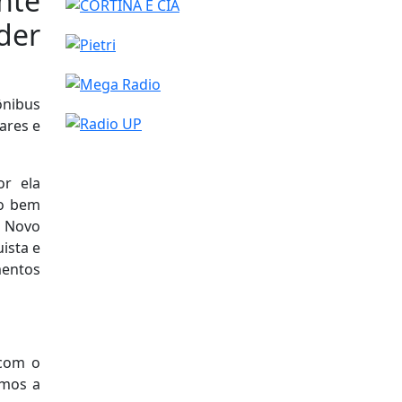
nte
der
ônibus
ares e
or ela
to bem
a Novo
ista e
mentos
 com o
emos a