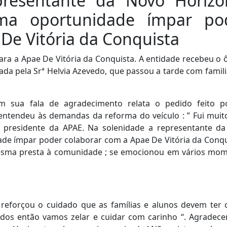
presentante da Novo Horizo
ma oportunidade ímpar po
De Vitória da Conquista
ara a Apae De Vitória da Conquista. A entidade recebeu o 
da pela Srª Helvia Azevedo, que passou a tarde com famili
m sua fala de agradecimento relata o pedido feito p
ntendeu às demandas da reforma do veículo : ” Fui mui
a presidente da APAE. Na solenidade a representante d
de ímpar poder colaborar com a Apae De Vitória da Conqu
esma presta à comunidade ; se emocionou em vários mo
 reforçou o cuidado que as famílias e alunos devem ter
odos então vamos zelar e cuidar com carinho “. Agradec