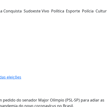
da Conquista
Sudoeste Vivo
Política
Esporte
Polícia
Cultu
das eleições
um pedido do senador Major Olímpio (PSL-SP) para adiar as
 pandemia do novo coronavírus no Brasil.