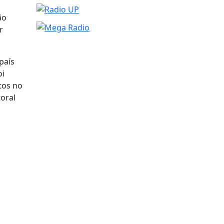
ão
r
país
oi
tos no
toral