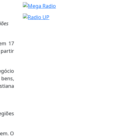
iões
 em 17
partir
egócio
 bens,
stiana
egiões
gem. O