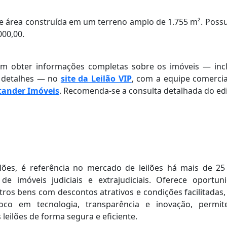
de área construída em um terreno amplo de 1.755 m². Poss
000,00.
dem obter informações completas sobre os imóveis — inc
s detalhes — no
site da Leilão VIP
, com a equipe comercia
tander Imóveis
. Recomenda-se a consulta detalhada do edi
ilões, é referência no mercado de leilões há mais de 25
de imóveis judiciais e extrajudiciais. Oferece oportun
utros bens com descontos atrativos e condições facilitadas
oco em tecnologia, transparência e inovação, permi
 leilões de forma segura e eficiente.