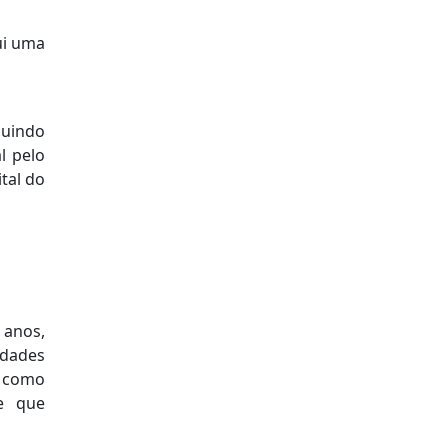
ui uma
luindo
l pelo
tal do
 anos,
idades
, como
te que