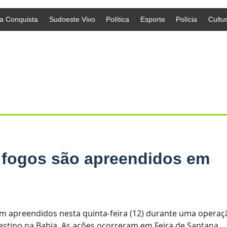
da Conquista
Sudoeste Vivo
Política
Esporte
Polícia
Cultu
e fogos são apreendidos em
ram apreendidos nesta quinta-feira (12) durante uma operaç
stino na Bahia. As ações ocorreram em Feira de Santana,