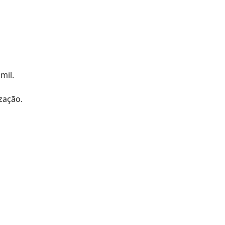
mil.
zação.