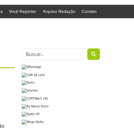
ra
Você Repórter
Arquivo Redação
Contato
ão