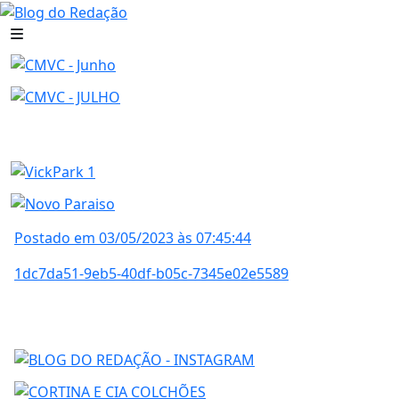
Postado em 03/05/2023 às 07:45:44
1dc7da51-9eb5-40df-b05c-7345e02e5589