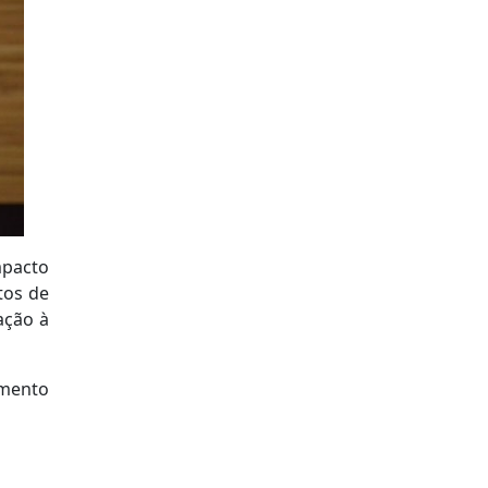
mpacto
tos de
ação à
omento