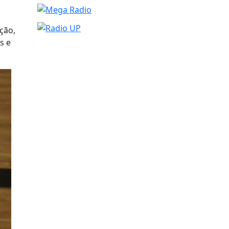
ção,
s e